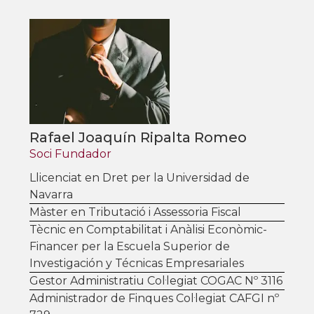
Prevenció de riscos laborals
Connexió de la xarxa amb la tresoreria
de la Seguretat Social
Treballadors autònoms. Altes, baixes i
prestacions
Base de dades de jurisprudència i
convenis
Règims especials (de la llar, agrari, ...)
Rafael Joaquín Ripalta Romeo
Assessorament i consultes
Soci Fundador
Llicenciat en Dret per la Universidad de
Navarra
Màster en Tributació i Assessoria Fiscal
Tècnic en Comptabilitat i Anàlisi Econòmic-
Financer per la Escuela Superior de
Investigación y Técnicas Empresariales
Gestor Administratiu Col·legiat COGAC Nº 3116
Administrador de Finques Col·legiat CAFGI nº