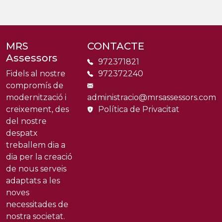
MRS
CONTACTE
Assessors
972371821
Fidels al nostre
972372240
compromís de
modernització i
administracio@mrsassessors.com
creixement, des
Política de Privacitat
del nostre
despatx
treballem dia a
dia per la creació
de nous serveis
adaptats a les
noves
necessitades de
nostra societat.