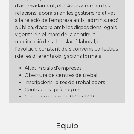
d'acomiadament, etc. Assessorem en les
relacions laborals i en les gestions relatives
a la relació de l'empresa amb l'administració
pública, d'acord amb les disposicions legals
vigents, en el marc de la continua
modificació de la legislació laboral, i
l'evolució constant dels convenis col·lectius
i de les diferents obligacions formals.
Altes inicials d'empreses
Obertura de centres de treball
Inscripcions i altes de treballadors
Contractes i pròrrogues
Gestió de nòmines (TC2 i TC1)
Incapacitat temporal, invalidesa i
jubilacions
Contenciosos laborals CMAC
Equip
Inspeccions laborals, recursos i
reclamacions