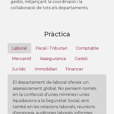
gestió, mitjançant la coordinació i la
col·laboració de tots els departaments.
Pràctica
Laboral
Fiscal i Tributari
Comptable
Mercantil
Assegurance
Gestió
Jurídic
Immobiliari
Financer
El departament de laboral ofereix un
assessorament global. No pensem només
en la confecció d'unes nòmines i unes
liquidacions a la Seguretat Social, sinó
també en les relacions laborals, reunions
d'empresa, auditories laborals, informes